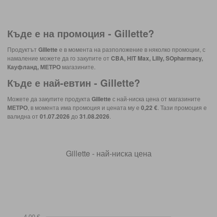
Къде е на промоция -
Gillette
?
Продуктът
Gillette
е в момента на разположение в няколко промоции, с
намаление можете да го закупите от
CBA, HIT Max, Lilly, SOpharmacy,
Кауфланд, МЕТРО
магазините.
Къде е най-евтин -
Gillette
?
Можете да закупите продукта
Gillette
с най-ниска цена от магазините
МЕТРО
, в момента има промоция и цената му е
0,22 €
. Тази промоция е
валидна от
01.07.2026
до
31.08.2026
.
Gillette - най-ниска цена
4,00 €