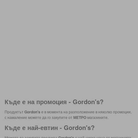
Къде е на промоция -
Gordon's
?
Продуктът
Gordon's
е в момента на разположение в няколко промоции,
с намаление можете да го закупите от
МЕТРО
магазините.
Къде е най-евтин -
Gordon's
?
Можете да закупите продукта
Gordon's
с най-ниска цена от магазините