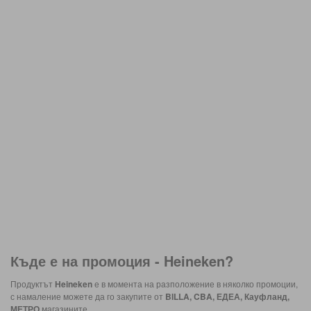
Къде е на промоция -
Heineken
?
Продуктът
Heineken
е в момента на разположение в няколко промоции,
с намаление можете да го закупите от
BILLA, CBA, ЕДЕА, Кауфланд,
МЕТРО
магазините.