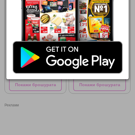
МЕТРО
МЕТРО
01.07.2026 - 31.08.2026
01.07.2026 - 31.08.2026
2,29 €
2,86 €
ЖоСи КАШКАВАЛЕНО
ПАСТИР Кашкавал от краве
РОЛЕ
мляко
Покажи брошурата
Покажи брошурата
Реклами