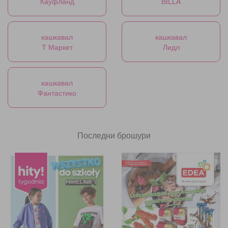
Кауфланд
BILLA
кашкавал
кашкавал
Т Маркет
Лидл
кашкавал
Фантастико
Последни брошури