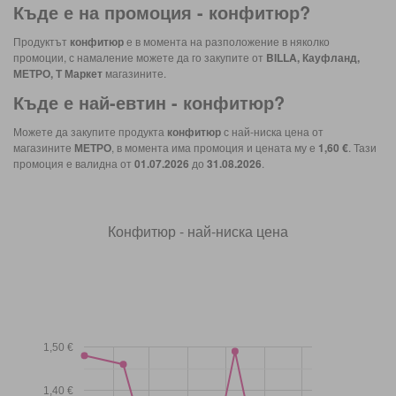
Къде е на промоция -
конфитюр
?
Продуктът
конфитюр
е в момента на разположение в няколко
промоции, с намаление можете да го закупите от
BILLA, Кауфланд,
МЕТРО, Т Маркет
магазините.
Къде е най-евтин -
конфитюр
?
Можете да закупите продукта
конфитюр
с най-ниска цена от
магазините
МЕТРО
, в момента има промоция и цената му е
1,60 €
. Тази
промоция е валидна от
01.07.2026
до
31.08.2026
.
Конфитюр - най-ниска цена
1,50 €
1,40 €