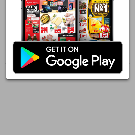
BILLA
23.07.2026 - 19.08.2026
МЕТРО
1,69 €
01.07.2026 - 31.08.2026
1,68 €
BILLA PREMIUM Конфитюр
портокал
СИМА Конфитюр
Покажи брошурата
Покажи брошурата
Реклами