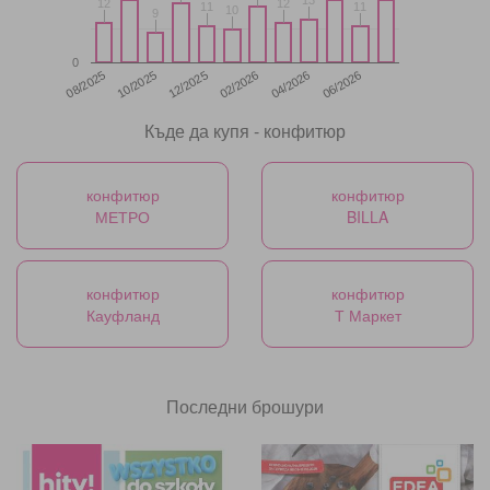
12
12
12
12
11
11
11
11
10
10
9
9
0
12/2025
06/2026
08/2025
02/2026
10/2025
04/2026
Къде да купя - конфитюр
конфитюр
конфитюр
МЕТРО
BILLA
конфитюр
конфитюр
Кауфланд
Т Маркет
Последни брошури