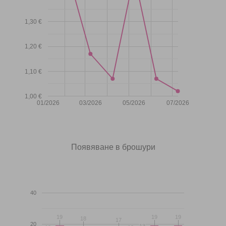
1,30 €
1,20 €
1,10 €
1,00 €
01/2026
03/2026
05/2026
07/2026
Появяване в брошури
40
19
19
19
19
19
19
18
18
17
17
20
13
13