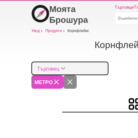
Моята
Търговци
Т
Брошура
Увод
>
Продукти
>
Корнфлейкс
Корнфлей
Търговец
МЕТРО