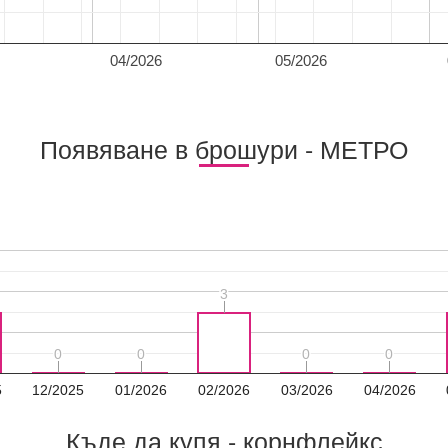
04/2026
05/2026
Появяване в брошури - МЕТРО
3
3
0
0
0
0
0
0
0
0
5
12/2025
01/2026
02/2026
03/2026
04/2026
Къде да купя - корнфлейкс