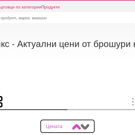
ърговци по категории
Продукти
кс - Актуални цени от брошури
Цената