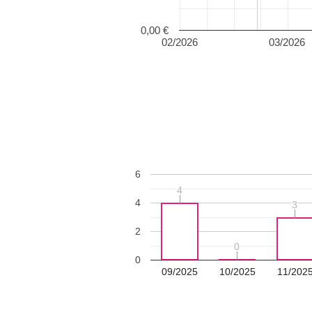
0,00 €
02/2026
03/2026
6
4
4
4
3
3
2
0
0
0
09/2025
10/2025
11/202