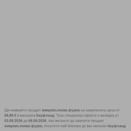
Ще намерите продукт
микровълнова фурна
на намалената цена от
69,99 €
в магазина
Кауфланд
. Тази специална оферта е валидна от
03.08.2026
до
09.08.2026
. Ако желаете да закупите продукт
микровълнова фурна
, посетете най-близкия до вас магазин
Кауфланд
.