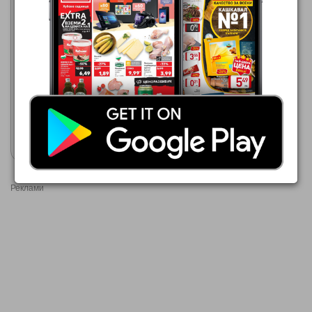
Кауфланд
03.08.2026 - 09.08.2026
69,99 €
Samsung Микровълнова
фурна MS20A3010
Покажи брошурата
Реклами