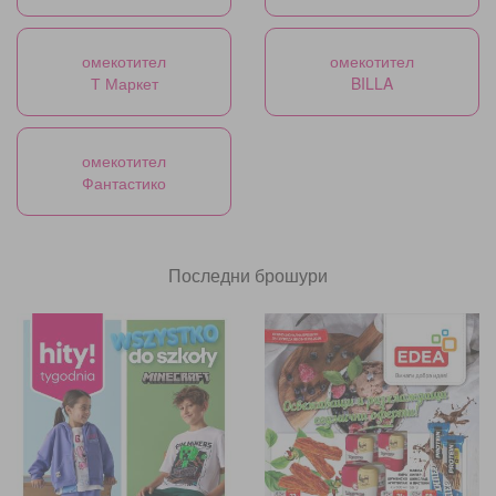
омекотител
омекотител
Т Маркет
BILLA
омекотител
Фантастико
Последни брошури