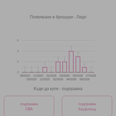
Появяване в брошури - Лидл
6
4
4
4
3
3
2
2
2
2
2
1
1
1
1
0
0
0
0
0
0
0
0
0
0
0
09/2025
11/2025
01/2026
03/2026
05/2026
07/2026
10/2025
12/2025
02/2026
04/2026
06/2026
Къде да купя - подправка
подправка
подправка
CBA
Кауфланд