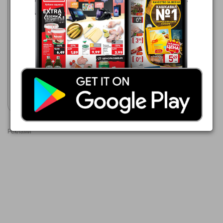
Лидл
10.08.2026 - 16.08.2026
3,49 €
GRILLMEISTER Подправки
в мелничка
Покажи брошурата
Реклами