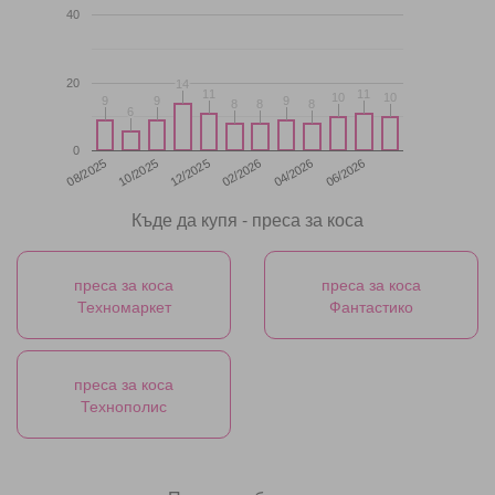
40
20
14
14
11
11
11
11
10
10
10
10
9
9
9
9
9
9
8
8
8
8
8
8
6
6
0
12/2025
06/2026
08/2025
02/2026
10/2025
04/2026
Къде да купя - преса за коса
преса за коса
преса за коса
Техномаркет
Фантастико
преса за коса
Технополис