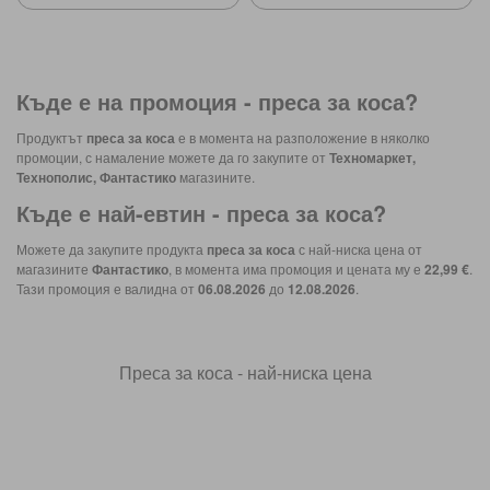
Къде е на промоция -
преса за коса
?
Продуктът
преса за коса
е в момента на разположение в няколко
промоции, с намаление можете да го закупите от
Техномаркет,
Технополис, Фантастико
магазините.
Къде е най-евтин -
преса за коса
?
Можете да закупите продукта
преса за коса
с най-ниска цена от
магазините
Фантастико
, в момента има промоция и цената му е
22,99 €
.
Тази промоция е валидна от
06.08.2026
до
12.08.2026
.
Преса за коса - най-ниска цена