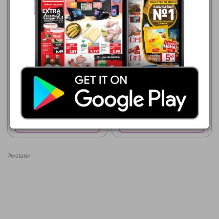
22,99 €
Преса за коса PHILIPS
BHS375/00
Технополис
06.08.2026 - 26.08.2026
Покажи брошурата
Покажи брошурата
Реклами