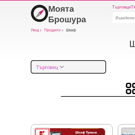
Моята
Търговци
Т
Брошура
Увод
>
Продукти
>
Шкаф
Ш
Търговец