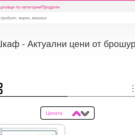
ърговци по категории
Продукти
каф - Актуални цени от брошу
Цената