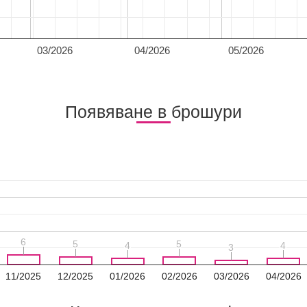
03/2026
04/2026
05/2026
Появяване в брошури
6
6
5
5
5
5
4
4
4
4
3
3
11/2025
12/2025
01/2026
02/2026
03/2026
04/2026