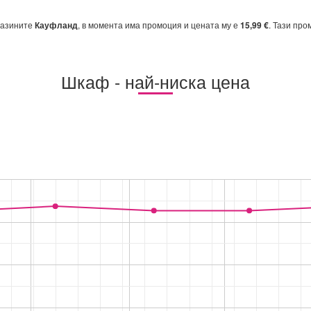
газините
Кауфланд
, в момента има промоция и цената му е
15,99 €
. Тази пр
Шкаф - най-ниска цена