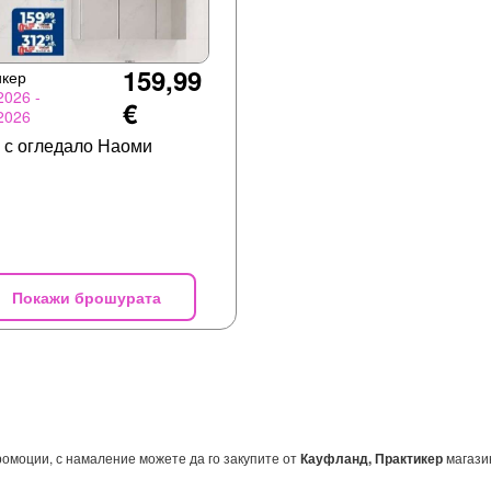
159,99
икер
2026 -
€
2026
с огледало Наоми
Покажи брошурата
ромоции, с намаление можете да го закупите от
Кауфланд, Практикер
магази