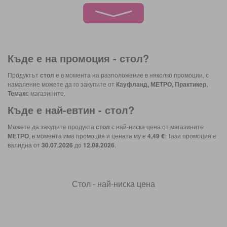
Къде е на промоция -
стол
?
Продуктът
стол
е в момента на разположение в няколко промоции, с
намаление можете да го закупите от
Кауфланд, МЕТРО, Практикер,
Темакс
магазините.
Къде е най-евтин -
стол
?
Можете да закупите продукта
стол
с най-ниска цена от магазините
МЕТРО
, в момента има промоция и цената му е
4,49 €
. Тази промоция е
валидна от
30.07.2026
до
12.08.2026
.
Стол - най-ниска цена