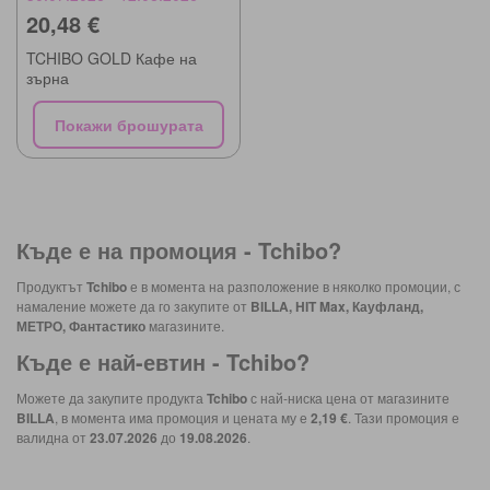
20,48 €
TCHIBO GOLD Кафе на
зърна
Покажи брошурата
Къде е на промоция -
Tchibo
?
Продуктът
Tchibo
е в момента на разположение в няколко промоции, с
намаление можете да го закупите от
BILLA, HIT Max, Кауфланд,
МЕТРО, Фантастико
магазините.
Къде е най-евтин -
Tchibo
?
Можете да закупите продукта
Tchibo
с най-ниска цена от магазините
BILLA
, в момента има промоция и цената му е
2,19 €
. Тази промоция е
валидна от
23.07.2026
до
19.08.2026
.