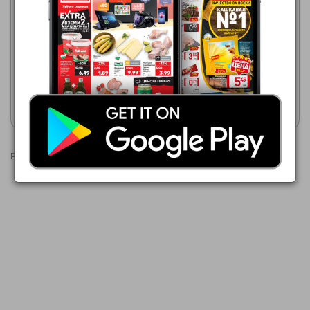
Кауфланд
BILLA
03.08.2026 - 09.08.2026
23.07.2026 - 19.08.2026
4,99 €
2,19 €
Tchibo Espresso
TCHIBO Мляно турско кафе
Покажи брошурата
Покажи брошурата
Реклами