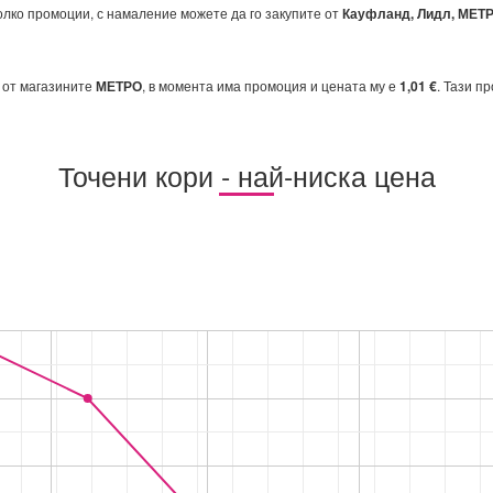
олко промоции, с намаление можете да го закупите от
Кауфланд, Лидл, МЕТР
 от магазините
МЕТРО
, в момента има промоция и цената му е
1,01 €
. Тази п
Точени кори - най-ниска цена