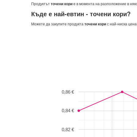
Продуктът
точени кори
е в момента на разположение в няк
Къде е най-евтин -
точени кори
?
Можете да закупите продукта
точени кори
с най-ниска цена
0,86 €
0,84 €
0,82 €