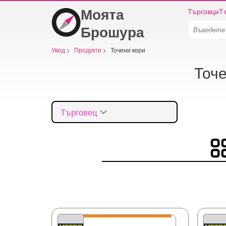
Моята
Търговци
Т
Брошура
Увод
>
Продукти
>
Точени кори
Точе
Търговец