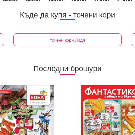
Къде да купя - точени кори
точени кори
Лидл
Последни брошури