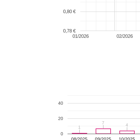
0,80 €
0,78 €
01/2026
02/2026
40
20
7
7
4
4
1
1
0
08/2025
09/2025
10/2025