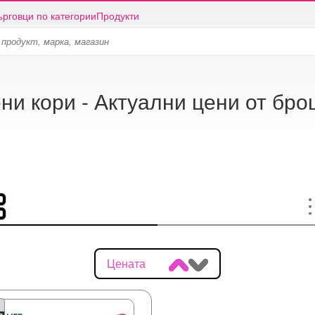
ърговци по категории
Продукти
ни кори - Актуални цени от бр
Цената