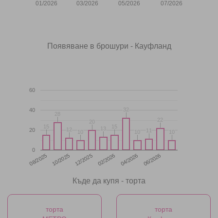
01/2026
03/2026
05/2026
07/2026
Появяване в брошури - Кауфланд
60
32
32
40
28
28
22
22
20
20
15
15
15
15
13
13
12
12
20
11
11
10
10
10
10
10
10
0
12/2025
06/2026
08/2025
02/2026
10/2025
04/2026
Къде да купя - торта
торта
торта