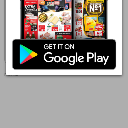
Кауфланд
10.08.2026 - 16.08.2026
2,99 €
NESTLE Зърнена закуска
Покажи брошурата
Реклами