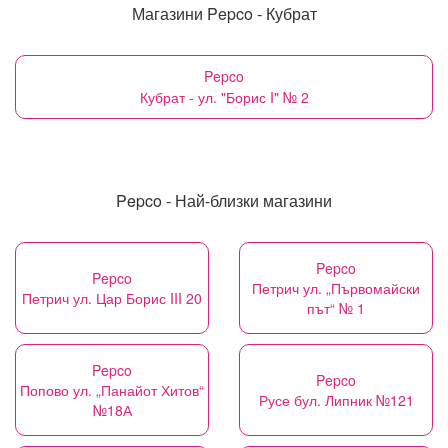
Магазини Pepco - Кубрат
Pepco
Кубрат - ул. "Борис I" № 2
Pepco - Най-близки магазини
Pepco
Pepco
Петрич ул. „Първомайски
Петрич ул. Цар Борис III 20
път“ № 1
Pepco
Pepco
Попово ул. „Панайот Хитов“
Русе бул. Липник №121
№18А