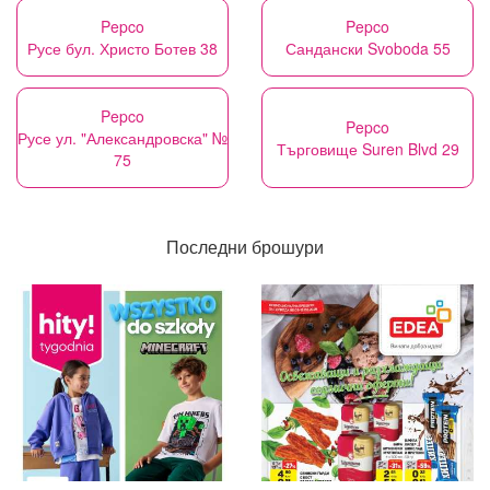
Pepco
Pepco
Русе бул. Христо Ботев 38
Сандански Svoboda 55
Pepco
Pepco
Русе ул. "Александровска" №
Търговище Suren Blvd 29
75
Последни брошури