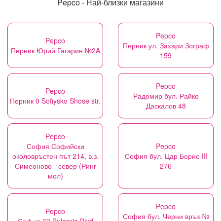
Pepco - Най-близки магазини
Pepco
Pepco
Перник ул. Захари Зограф
Перник Юрий Гагарин №2A
159
Pepco
Pepco
Радомир бул. Райко
Перник 0 Sofiysko Shose str.
Даскалов 48
Pepco
София Софийски
Pepco
околовръстен път 214, в.з.
София бул. Цар Борис III
Симеоново - север (Ринг
276
мол)
Pepco
Pepco
София бул. Черни връх №