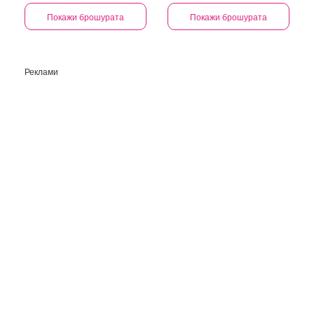
Финални бройки
Покажи брошурата
Покажи брошурата
Реклами