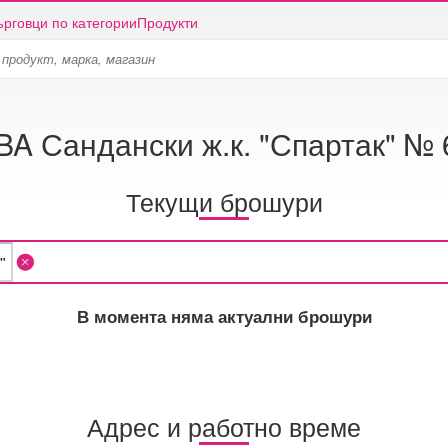
ърговци по категории
Продукти
BA Сандански ж.к. "Спартак" № 
Текущи брошури
В момента няма актуални брошури
Адрес и работно време