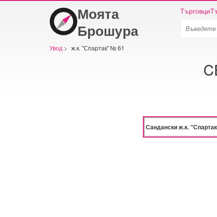
Моята
Търговци
Т
Брошура
Увод
>
ж.к. "Спартак" № 61
C