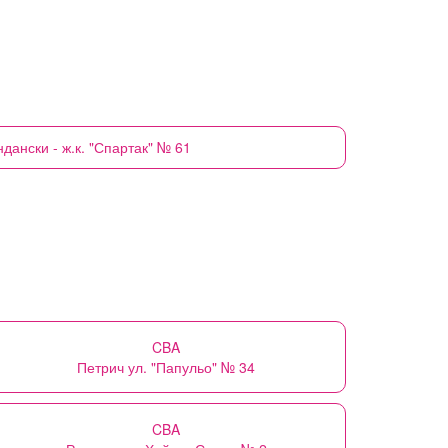
дански - ж.к. "Спартак" № 61
CBA
Петрич ул. "Папульо" № 34
CBA