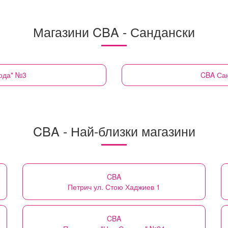
Магазини CBA - Сандански
бода" №3
CBA
Сан
CBA - Най-близки магазини
CBA
Петрич ул. Стою Хаджиев 1
CBA