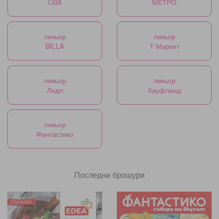
CBA
МЕТРО
ликьор
ликьор
BILLA
Т Маркет
ликьор
ликьор
Лидл
Кауфланд
ликьор
Фантастико
Последни брошури