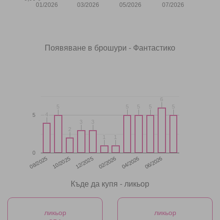
01/2026
03/2026
05/2026
07/2026
Появяване в брошури - Фантастико
6
6
5
5
5
5
5
5
5
5
5
5
4
4
5
3
3
3
3
2
2
1
1
1
1
0
12/2025
06/2026
08/2025
02/2026
10/2025
04/2026
Къде да купя - ликьор
ликьор
ликьор