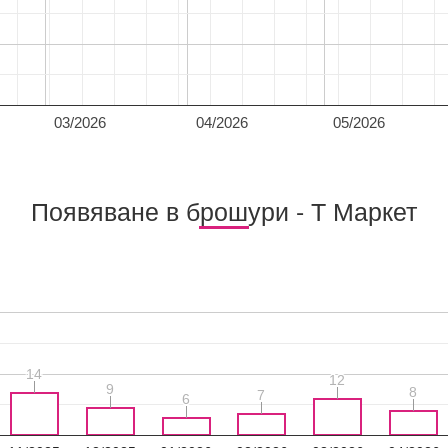
03/2026
04/2026
05/2026
Появяване в брошури - Т Маркет
14
14
12
12
9
9
8
8
7
7
6
6