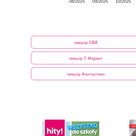
08/2025
09/2025
10/2025
ликьор
CBA
ликьор
Т Маркет
ликьор
Фантастико