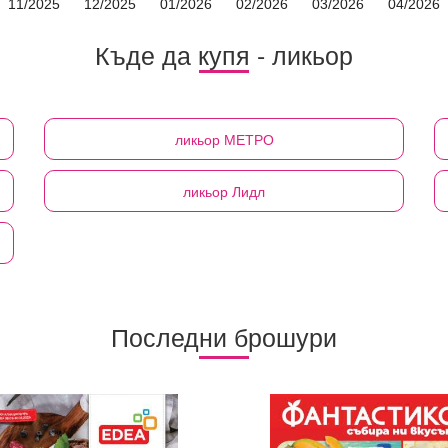
11/2025
12/2025
01/2026
02/2026
03/2026
04/2026
Къде да купя - ликьор
ликьор
МЕТРО
ликьор
Лидл
Последни брошури