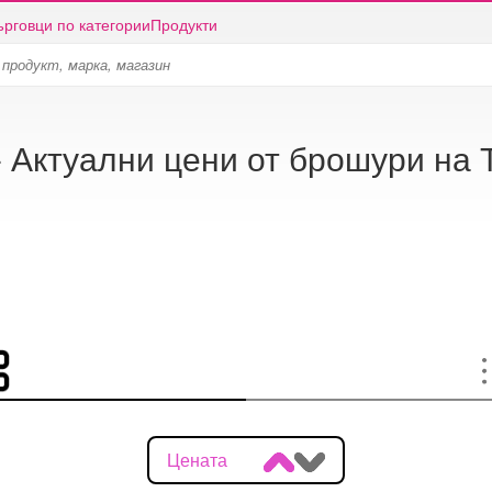
ърговци по категории
Продукти
- Актуални цени от брошури на 
Цената