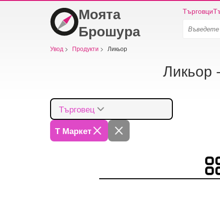
Моята
Търговци
Т
Брошура
Увод
>
Продукти
>
Ликьор
Ликьор 
Търговец
Т Маркет