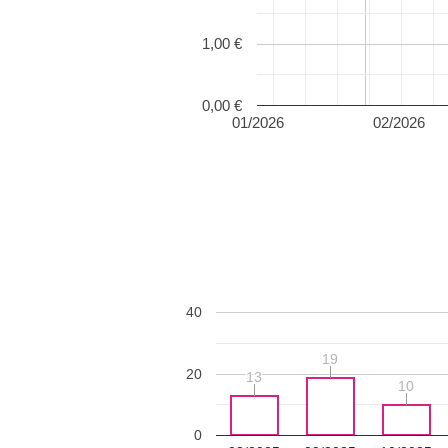
1,00 €
0,00 €
01/2026
02/2026
40
19
19
20
13
13
10
10
0