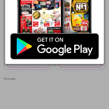
Кауфланд
Кауфланд
03.08.2026 - 09.08.2026
10.08.2026 - 16.08.2026
15,29 €
14,29 €
SOMAT GIGA
SOMAT Таблетки за
съдомиялна MEGA
Покажи брошурата
Покажи брошурата
Реклами