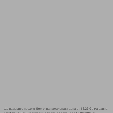
Ще намерите продукт
Somat
на намалената цена от
14,29 €
в магазина
. Тази специална оферта е валидна от
до