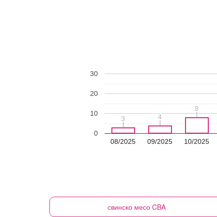
30
20
8
8
10
4
4
3
3
0
08/2025
09/2025
10/2025
свинско месо
CBA