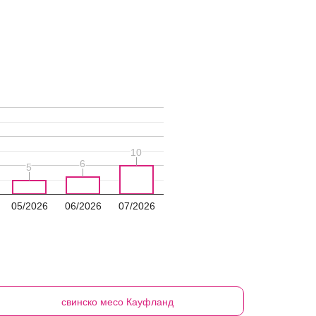
10
10
6
6
5
5
05/2026
06/2026
07/2026
свинско месо
Кауфланд