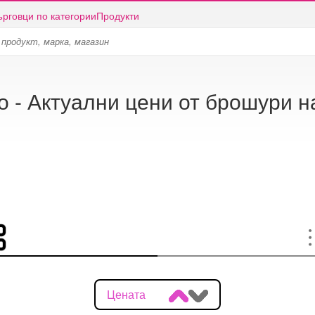
ърговци по категории
Продукти
о - Актуални цени от брошури н
Цената