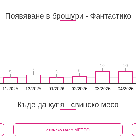
Появяване в брошури - Фантастико
10
10
10
10
7
7
6
6
5
5
5
5
11/2025
12/2025
01/2026
02/2026
03/2026
04/2026
Къде да купя - свинско месо
свинско месо
МЕТРО