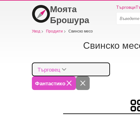
Моята
Търговци
Т
Брошура
Увод
>
Продукти
>
Свинско месо
Свинско мес
Търговец
Фантастико