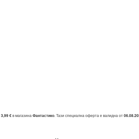
т
3,99 €
в магазина
Фантастико
. Тази специална оферта е валидна от
06.08.2