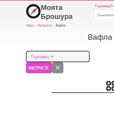
Моята
Търговци
Т
Брошура
Увод
>
Продукти
>
Вафла
Вафла 
Търговец
МЕТРО