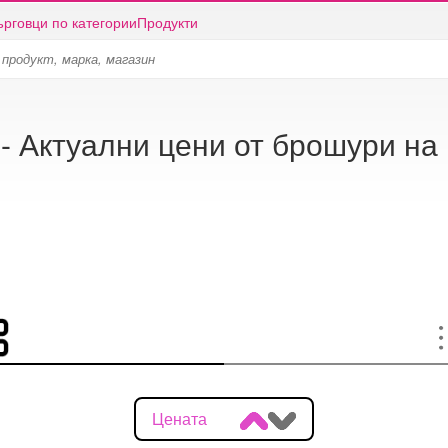
ърговци по категории
Продукти
- Актуални цени от брошури н
Цената