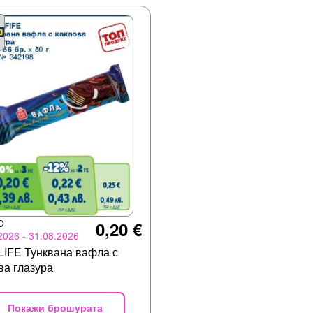
О
0,20 €
2026 - 31.08.2026
LIFE Тунквана вафла с
ва глазура
Покажи брошурата