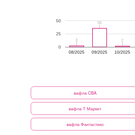
50
36
36
25
3
3
2
2
0
08/2025
09/2025
10/2025
вафла
CBA
вафла
Т Маркет
вафла
Фантастико