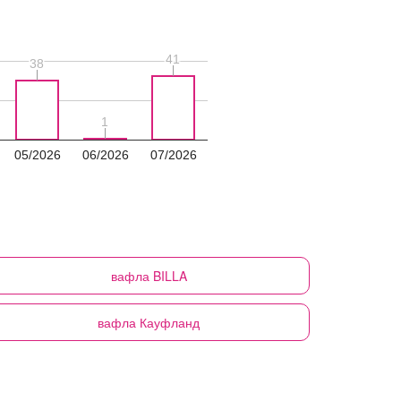
41
41
38
38
1
1
05/2026
06/2026
07/2026
вафла
BILLA
вафла
Кауфланд