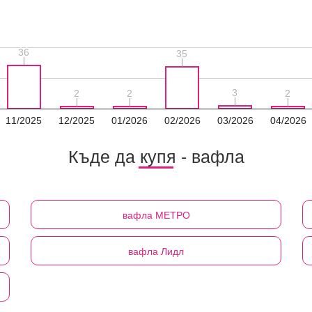
36
36
35
35
3
3
2
2
2
2
2
2
11/2025
12/2025
01/2026
02/2026
03/2026
04/2026
Къде да купя - вафла
вафла
МЕТРО
вафла
Лидл