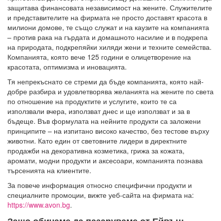
защитава финансовата независимост на жените. Служителите
и представителите на фирмата не просто доставят красота в
милиони домове, те също служат и на каузите на компанията
– против рака на гърдата и домашното насилие и в подкрепа
на природата, подкрепяйки хиляди жени и техните семейства.
Компанията, която вече 125 години е олицетворение на
красотата, оптимизма и иновацията.
Тя непрекъснато се стреми да бъде компанията, която най-
добре разбира и удовлетворява желанията на жените по света
по отношение на продуктите и услугите, които те са
използвали вчера, използват днес и ще използват и за в
бъдеще. Във формулата на нейните продукти са заложени
принципите – на изпитано високо качество, без тестове върху
животни. Като един от световните лидери в директните
продажби на декоративна козметика, грижа за кожата,
аромати, модни продукти и аксесоари, компанията познава
търсенията на клиентите.
За повече информация относно специфични продукти и
специалните промоции, вижте уеб-сайта на фирмата на:
https://www.avon.bg
.