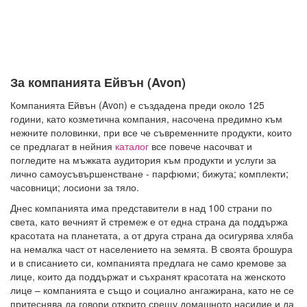
За компанията Ейвън (Avon)
Компанията Ейвън (Avon) е създадена преди около 125
години, като козметична компания, насочена предимно към
нежните половинки, при все че съвременните продукти, които
се предлагат в нейния
каталог
все повече насочват и
погледите на мъжката аудитория към продукти и услуги за
лично самоусъвършенстване - парфюми; бижута; комплекти;
часовници; лосиони за тяло.
Днес компанията има представители в над 100 страни по
света, като вечният й стремеж е от една страна да поддържа
красотата на планетата, а от друга страна да осигурява хляба
на немалка част от населението на земята. В своята брошура
и в списанието си, компанията предлага не само кремове за
лице, които да поддържат и съхранят красотата на женското
лице – компанията е също и социално ангажирана, като не се
притеснява да говори открито срещу домашното насилие и да