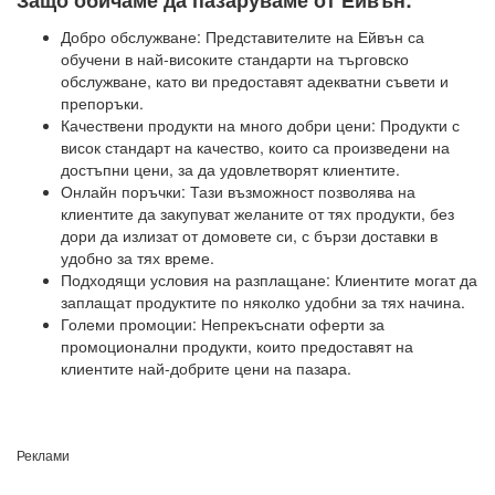
Защо обичаме да пазаруваме от Ейвън:
Добро обслужване: Представителите на Ейвън са
обучени в най-високите стандарти на търговско
обслужване, като ви предоставят адекватни съвети и
препоръки.
Качествени продукти на много добри цени: Продукти с
висок стандарт на качество, които са произведени на
достъпни цени, за да удовлетворят клиентите.
Онлайн поръчки: Тази възможност позволява на
клиентите да закупуват желаните от тях продукти, без
дори да излизат от домовете си, с бързи доставки в
удобно за тях време.
Подходящи условия на разплащане: Клиентите могат да
заплащат продуктите по няколко удобни за тях начина.
Големи промоции: Непрекъснати оферти за
промоционални продукти, които предоставят на
клиентите най-добрите цени на пазара.
Реклами