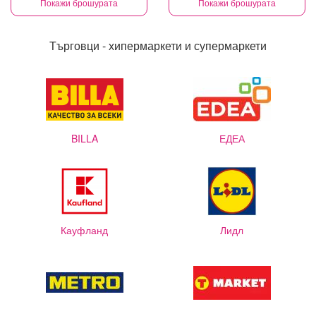
Покажи брошурата
Покажи брошурата
Търговци - хипермаркети и супермаркети
BILLA
ЕДЕА
Кауфланд
Лидл