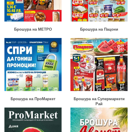
Брошура на МЕТРО
Брошура на Пацони
Брошура на ПроМаркет
Брошура на Супермаркети
Рай