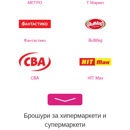
МЕТРО
Т Маркет
Фантастико
BulMag
CBA
HIT Max
Брошури за хипермаркети и
супермаркети