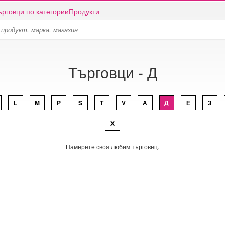
ърговци по категории
Продукти
Търговци - Д
L
M
P
S
T
V
А
Д
Е
З
Х
Намерете своя любим търговец.