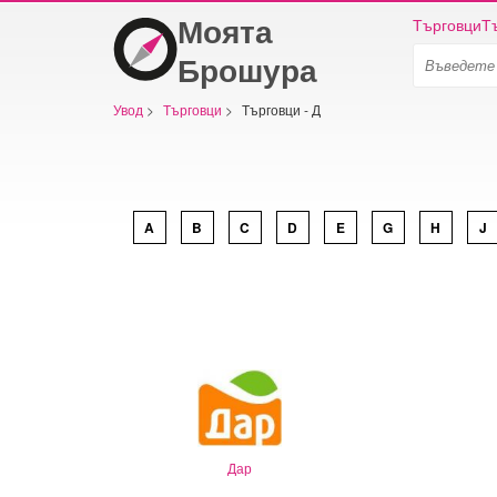
Моята
Търговци
Т
Брошура
Увод
>
Търговци
>
Търговци - Д
A
B
C
D
E
G
H
J
Дар