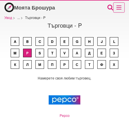
Моята Брошура
Увод
>
...
>
Търговци - P
Търговци - P
A
B
C
D
E
G
H
J
L
M
P
S
T
V
А
Д
Е
З
К
Л
М
П
Р
С
Т
Ф
Х
Намерете своя любим търговец.
Pepco