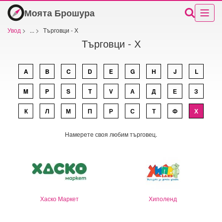
Моята Брошура
Увод
>
...
>
Търговци - Х
Търговци - Х
A
B
C
D
E
G
H
J
L
M
P
S
T
V
А
Д
Е
З
К
Л
М
П
Р
С
Т
Ф
Х
Намерете своя любим търговец.
Хаско Маркет
Хиполенд