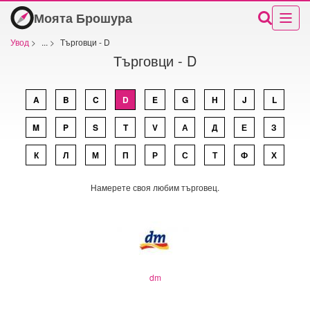
Моята Брошура
Увод
>
...
>
Търговци - D
Търговци - D
A
B
C
D
E
G
H
J
L
M
P
S
T
V
А
Д
Е
З
К
Л
М
П
Р
С
Т
Ф
Х
Намерете своя любим търговец.
dm