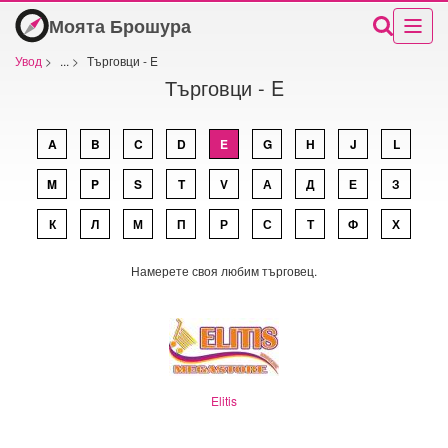
Моята Брошура
Увод
>
...
>
Търговци - E
Търговци - E
A
B
C
D
E
G
H
J
L
M
P
S
T
V
А
Д
Е
З
К
Л
М
П
Р
С
Т
Ф
Х
Намерете своя любим търговец.
Elitis